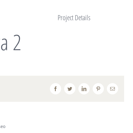
Project Details
va 2
Facebook
Twitter
LinkedIn
Pinterest
Email
seo