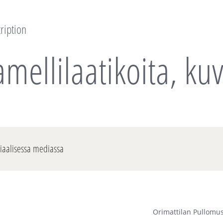
ription
mellilaatikoita, ku
siaalisessa mediassa
Orimattilan Pullomu