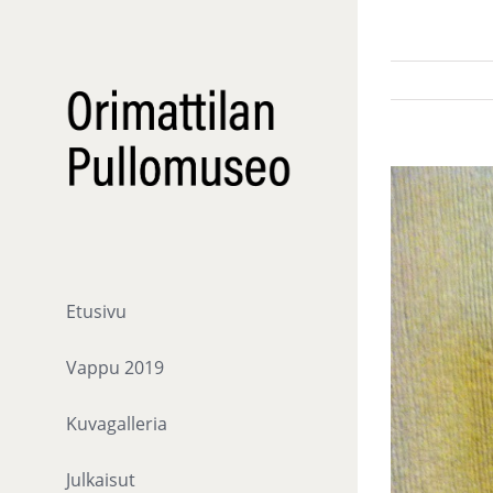
Skip
to
content
View
Larger
Image
Etusivu
Vappu 2019
Kuvagalleria
Julkaisut