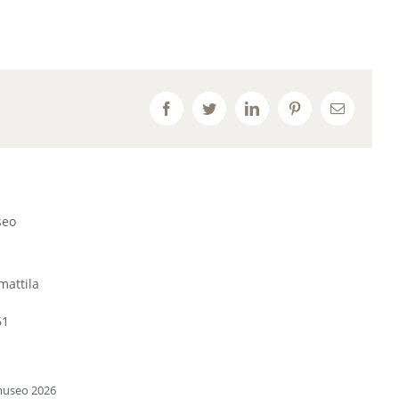
Facebook
Twitter
LinkedIn
Pinterest
Email
seo
mattila
61
omuseo
2026