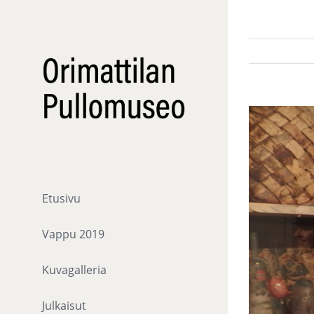
Skip
to
content
View
Larger
Image
Etusivu
Vappu 2019
Kuvagalleria
Julkaisut