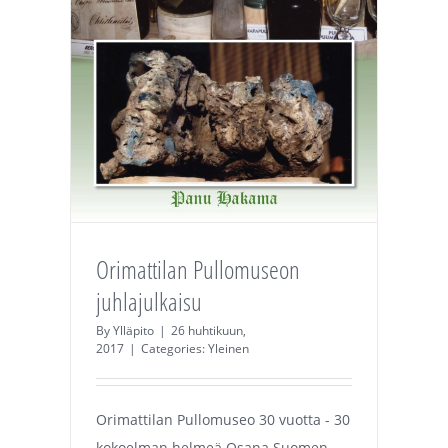
Orimattilan Pullomuseon
juhlajulkaisu
By
Ylläpito
|
26 huhtikuun,
2017
|
Categories:
Yleinen
Orimattilan Pullomuseo 30 vuotta - 30
kokoelman helmeä Osana Suomen