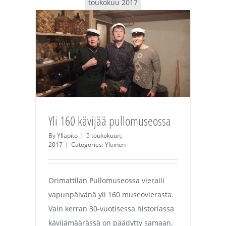
toukokuu 2017
Yli 160 kävijää pullomuseossa
By
Ylläpito
|
5 toukokuun,
2017
|
Categories:
Yleinen
Orimattilan Pullomuseossa vieraili
vapunpäivänä yli 160 museovierasta.
Vain kerran 30-vuotisessa historiassa
kävijämäärässä on päädytty samaan.