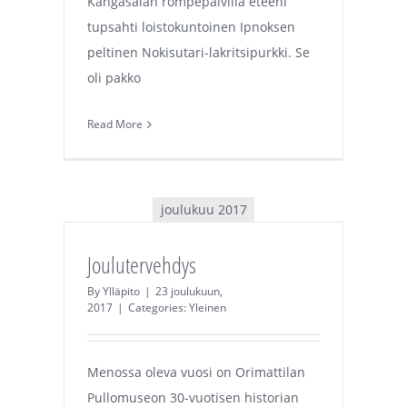
Kangasalan rompepäivillä eteeni
tupsahti loistokuntoinen Ipnoksen
peltinen Nokisutari-lakritsipurkki. Se
oli pakko
Read More
joulukuu 2017
Joulutervehdys
By
Ylläpito
|
23 joulukuun,
2017
|
Categories:
Yleinen
Menossa oleva vuosi on Orimattilan
Pullomuseon 30-vuotisen historian