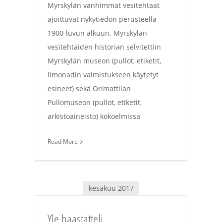
Myrskylän vanhimmat vesitehtaat
ajoittuvat nykytiedon perusteella
1900-luvun alkuun. Myrskylän
vesitehtaiden historian selvitettiin
Myrskylän museon (pullot, etiketit,
limonadin valmistukseen käytetyt
esineet) sekä Orimattilan
Pullomuseon (pullot, etiketit,
arkistoaineisto) kokoelmissa
Read More
kesäkuu 2017
Yle haastatteli