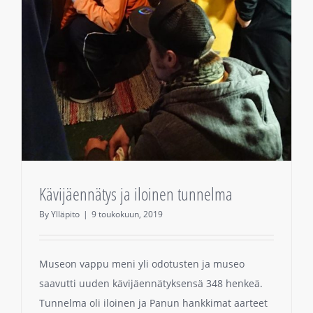
Kävijäennätys ja iloinen tunnelma
By
Ylläpito
|
9 toukokuun, 2019
Museon vappu meni yli odotusten ja museo
saavutti uuden kävijäennätyksensä 348 henkeä.
Tunnelma oli iloinen ja Panun hankkimat aarteet