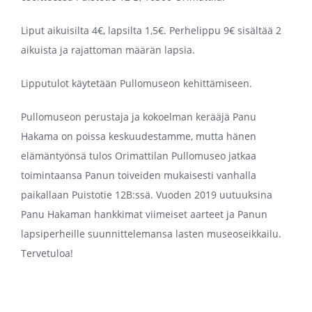
Liput aikuisilta 4€, lapsilta 1,5€. Perhelippu 9€ sisältää 2
aikuista ja rajattoman määrän lapsia.
Lipputulot käytetään Pullomuseon kehittämiseen.
Pullomuseon perustaja ja kokoelman kerääjä Panu
Hakama on poissa keskuudestamme, mutta hänen
elämäntyönsä tulos Orimattilan Pullomuseo jatkaa
toimintaansa Panun toiveiden mukaisesti vanhalla
paikallaan Puistotie 12B:ssä. Vuoden 2019 uutuuksina
Panu Hakaman hankkimat viimeiset aarteet ja Panun
lapsiperheille suunnittelemansa lasten museoseikkailu.
Tervetuloa!