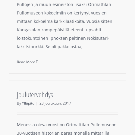
Pullojen ja muun esineistön lisäksi Orimattilan
Pullomuseon kokoelmiin on kertynyt vuosien
mittaan kokoelma karkkilaatikoita. Vuosia sitten
Kangasalan rompepäivillä eteeni tupsahti
loistokuntoinen Ipnoksen peltinen Nokisutari-
lakritsipurkki. Se oli pakko ostaa,
Read More
Joulutervehdys
By
Ylläpito
|
23 joulukuun, 2017
Menossa oleva vuosi on Orimattilan Pullomuseon
30-vuotisen historian paras monella mittarilla