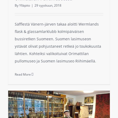
By
Ylläpito
|
29 syyskuun, 2018
Säfflestä Vänern-järven takaa aloitti Wermlands
flask & glassamlarklubb kolmipäiväisen
bussiretken Suomeen. Suomen lasimuseon
ystävät olivat pohjustaneet retkeä jo toukokuusta
lähtien. Kohteiksi valikoituivat Orimattilan
pullomuseo ja Suomen lasimuseo Riihimäellä.
Read More